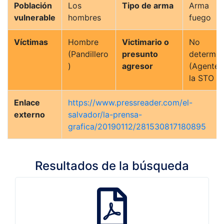
Población
Los
Tipo de arma
Arma 
vulnerable
hombres
fuego
Víctimas
Hombre
Victimario o
No
(Pandillero
presunto
determin
)
agresor
(Agentes
la STO )
Enlace
https://www.pressreader.com/el-
externo
salvador/la-prensa-
grafica/20190112/281530817180895
Resultados de la búsqueda