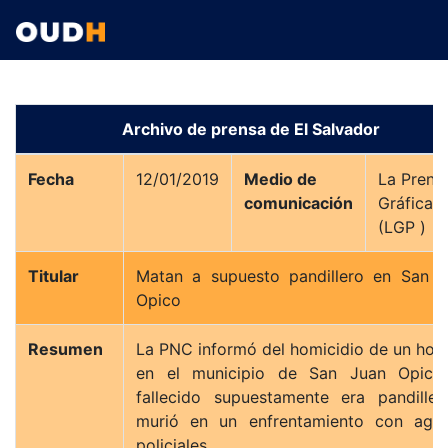
Archivo de prensa de El Salvador
Fecha
12/01/2019
Medio de
La Prens
comunicación
Gráfica
(LGP )
Titular
Matan a supuesto pandillero en San J
Opico
Resumen
La PNC informó del homicidio de un ho
en el municipio de San Juan Opico.
fallecido supuestamente era pandille
murió en un enfrentamiento con agen
policiales.