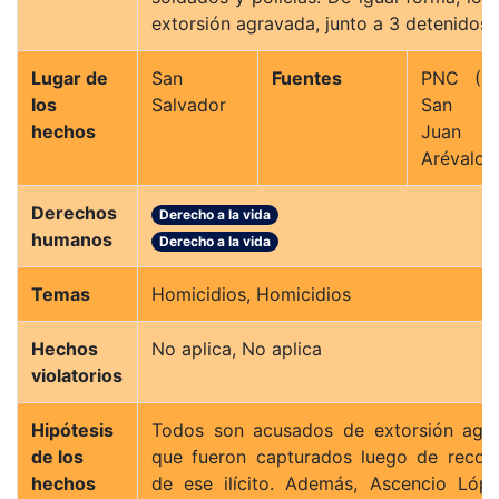
extorsión agravada, junto a 3 detenidos 
Lugar de
San
Fuentes
PNC (De
los
Salvador
San Sa
hechos
Juan 
Arévalo)
Derechos
Derecho a la vida
humanos
Derecho a la vida
Temas
Homicidios, Homicidios
Hechos
No aplica, No aplica
violatorios
Hipótesis
Todos son acusados de extorsión agra
de los
que fueron capturados luego de recog
hechos
de ese ilícito. Además, Ascencio Lóp