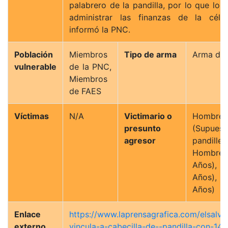
palabrero de la pandilla, por lo que lo 
administrar las finanzas de la célil
informó la PNC.
Población
Miembros
Tipo de arma
Arma de 
vulnerable
de la PNC,
Miembros
de FAES
Víctimas
N/A
Victimario o
Hombre
presunto
(Supuest
agresor
pandiller
Hombr
Años), M
Años), M
Años)
Enlace
https://www.laprensagrafica.com/elsalv
externo
vincula-a-cabecilla-de--pandilla-con-14-